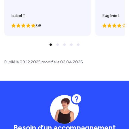
Isabel T.
Eugénie I.
5/5
4
Publié le 09.12.2025 modifié le 02.04.2026
Besoin d’un accompagnement