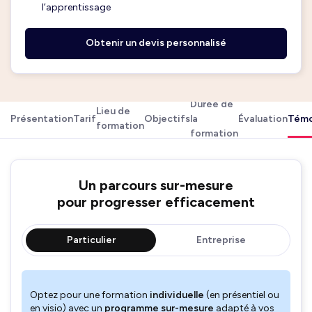
l’apprentissage
Obtenir un devis personnalisé
Durée de
Lieu de
Présentation
Tarif
Objectifs
la
Évaluation
Témo
formation
formation
Un parcours sur-mesure
pour progresser efficacement
Particulier
Entreprise
Optez pour une formation
individuelle
(en présentiel ou
en visio) avec un
programme sur-mesure
adapté à vos