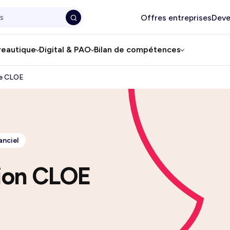
Offres entreprises
Deve
reautique
Digital & PAO
Bilan de compétences
 le CLOE
anciel
tion CLOE