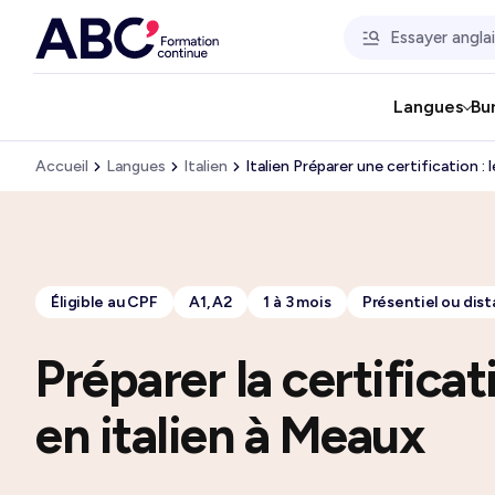
Langues
Bu
Accueil
Langues
Italien
Italien Préparer une certification :
Éligible au CPF
A1, A2
1 à 3 mois
Présentiel ou dist
Préparer la certifica
en italien à Meaux