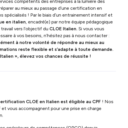
services compétents des entreprises à la lumière des
réparer au mieux au passage d’une certification en
spécialisés ! Par le biais d’un entrainement intensif et
e en italien
, encadré(e) par notre équipe pédagogique
ravail vers l’objectif du
CLOE Italien.
Si vous vous
ssaire à vos besoins, n’hésitez pas à nous contacter :
ment à notre volonté de répondre au mieux au
ations reste flexible et s’adapte à toute demande.
Italien »
, élevez vos chances de réussite !
ertification CLOE
en Italien est
éligible au CPF
! Nos
F et vous accompagnent pour une prise en charge
n.
vos opérateurs de compétences (OPCO) depuis