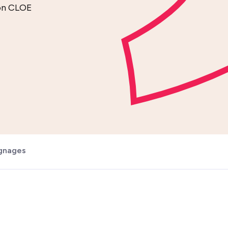
ion CLOE
gnages