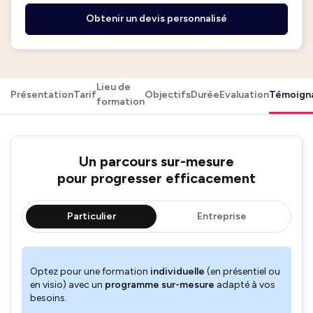
Obtenir un devis personnalisé
Lieu de
Présentation
Tarif
Objectifs
Durée
Evaluation
Témoign
formation
Un parcours sur-mesure
pour progresser efficacement
Particulier
Entreprise
Optez pour une formation
individuelle
(en présentiel ou
en visio) avec un
programme sur-mesure
adapté à vos
besoins.