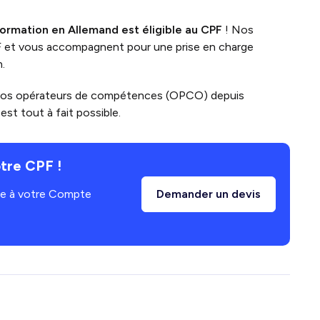
formation en Allemand
est
éligible au CPF
!
Nos
F et vous accompagnent pour une prise en charge
n.
vos opérateurs de compétences (OPCO) depuis
st tout à fait possible.
tre CPF !
âce à votre Compte
Demander un devis