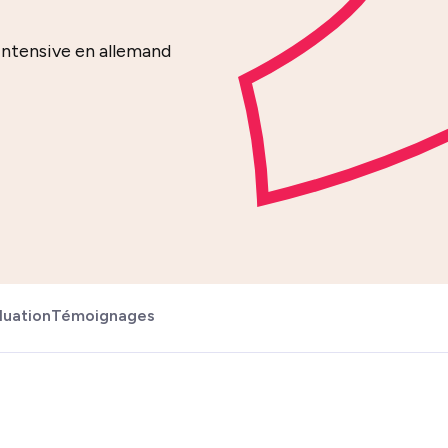
intensive en allemand
luation
Témoignages