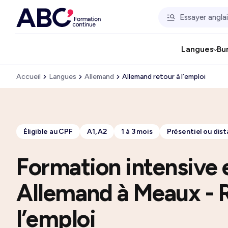
Langues
Bu
Accueil
Langues
Allemand
Allemand retour à l’emploi
Éligible au CPF
A1, A2
1 à 3 mois
Présentiel ou dist
Formation intensive 
Allemand à Meaux - 
l’emploi