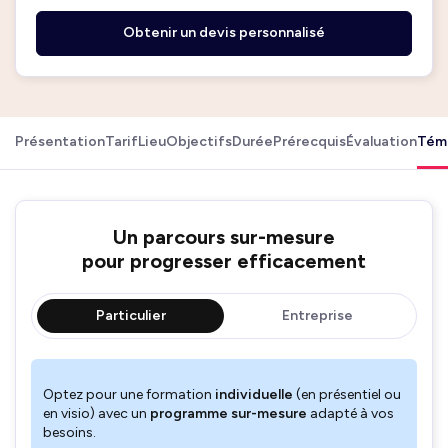
Obtenir un devis personnalisé
Présentation
Tarif
Lieu
Objectifs
Durée
Prérecquis
Évaluation
Tém
Un parcours sur-mesure
pour progresser efficacement
Particulier
Entreprise
Optez pour une formation
individuelle
(en présentiel ou
en visio) avec un
programme sur-mesure
adapté à vos
besoins.