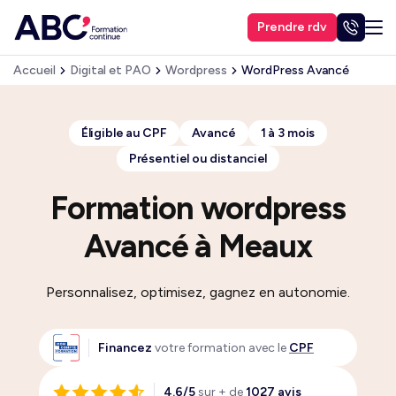
Prendre rdv
Accueil
Digital et PAO
Wordpress
WordPress Avancé
Éligible au CPF
Avancé
1 à 3 mois
Présentiel ou distanciel
Formation wordpress
Avancé à Meaux
Personnalisez, optimisez, gagnez en autonomie.
Financez
votre formation avec le
CPF
4.6/5
sur + de
1027 avis