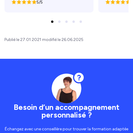
5/5
5
Publié le 27.01.2021 modifié le 26.06.2025
Besoin d’un accompagnement
personnalisé ?
Échangez avec une conseillère pour trouver la formation adaptée