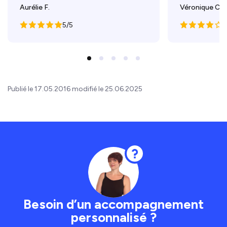
Aurélie F.
Véronique C.
5/5
4
Publié le 17.05.2016 modifié le 25.06.2025
Besoin d’un accompagnement
personnalisé ?