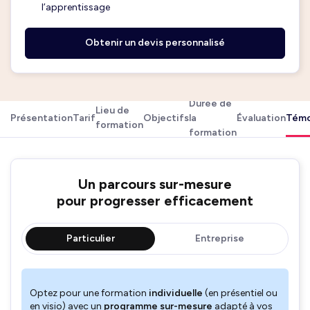
l’apprentissage
Obtenir un devis personnalisé
Durée de
Lieu de
Présentation
Tarif
Objectifs
la
Évaluation
Témo
formation
formation
Un parcours sur-mesure
pour progresser efficacement
Particulier
Entreprise
Optez pour une formation
individuelle
(en présentiel ou
en visio) avec un
programme sur-mesure
adapté à vos