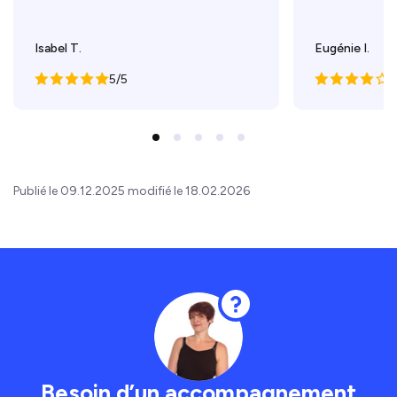
Isabel T.
Eugénie I.
5/5
4
Publié le 09.12.2025 modifié le 18.02.2026
Besoin d’un accompagnement