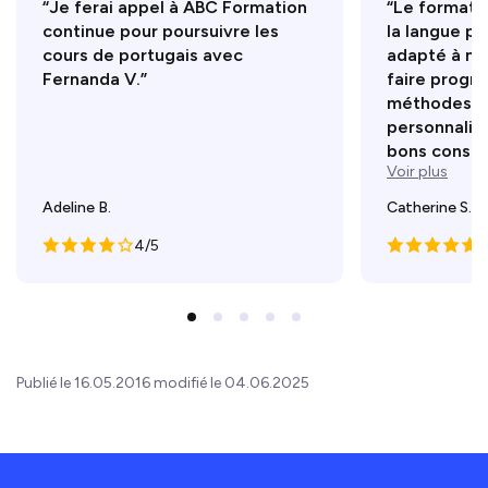
“Je ferai appel à ABC Formation
“Le formate
continue pour poursuivre les
la langue po
cours de portugais avec
adapté à mo
Fernanda V.”
faire progr
méthodes d
personnalisé
bons conseil
Voir plus
Adeline B.
Catherine S.
4/5
5
Publié le 16.05.2016 modifié le 04.06.2025