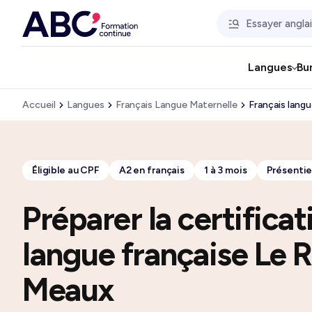
Langues
Bu
Accueil
Langues
Français Langue Maternelle
Français langu
Éligible au CPF
A2 en français
1 à 3 mois
Présentiel
Préparer la certificat
langue française Le 
Meaux