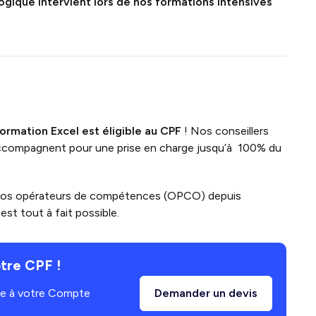
ogique intervient lors de nos
formations intensives
formation Excel
est
éligible au CPF
!
Nos conseillers
ccompagnent pour une prise en charge jusqu’à 100% du
vos opérateurs de compétences (OPCO) depuis
st tout à fait possible.
tre CPF !
âce à votre Compte
Demander un devis