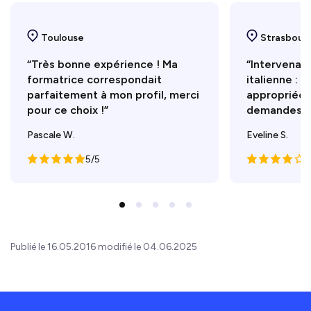
Toulouse
Strasbour
“Très bonne expérience ! Ma
“Intervenant
formatrice correspondait
italienne : 
parfaitement à mon profil, merci
appropriée.
pour ce choix !”
demandes”
Pascale W.
Eveline S.
5/5
4
Publié le 16.05.2016 modifié le 04.06.2025